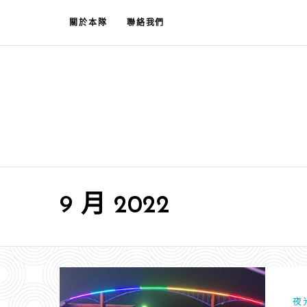
跳
關於本隊
聯絡我們
至
主
要
內
容
9 月 2022
夜