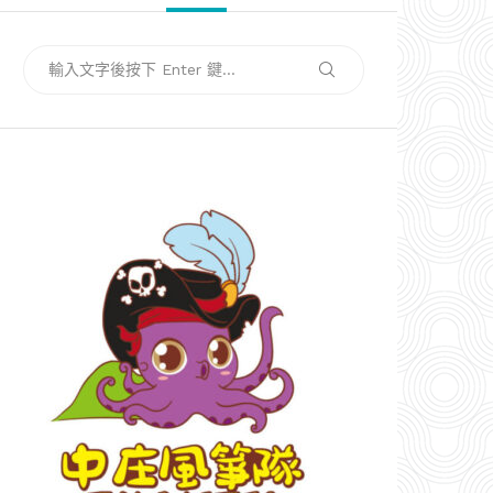
搜
搜
尋
尋
關
鍵
字: